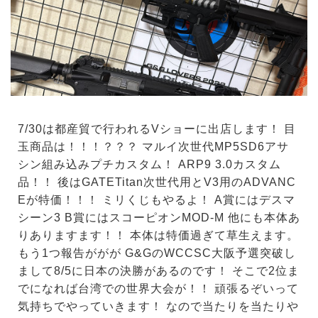
7/30は都産貿で行われるVショーに出店します！ 目
玉商品は！！！？？？ マルイ次世代MP5SD6アサ
シン組み込みプチカスタム！ ARP9 3.0カスタム
品！！ 後はGATETitan次世代用とV3用のADVANC
Eが特価！！！ ミリくじもやるよ！ A賞にはデスマ
シーン3 B賞にはスコーピオンMOD-M 他にも本体あ
りありますます！！ 本体は特価過ぎて草生えます。
もう1つ報告ががが G&GのWCCSC大阪予選突破し
まして8/5に日本の決勝があるのです！ そこで2位ま
でになれば台湾での世界大会が！！ 頑張るぞいって
気持ちでやっていきます！ なので当たりを当たりや