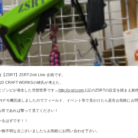
ZSRT】ZSRT-2nd Line 企画です。
とはD CRAFT WORKSの林氏が考えた、
にゾンビが発生した空想世界です→
http://z-srt.com
上記のZSRTの設定を踏まえ創
 GUNデモ機完成しましたのでフィールド、イベント等で見かけたら是非お気軽にお
る所であれば撃って見てください！
かるはずです！！
か御不明な点ございましたらお気軽にお問い合わせ下さい。