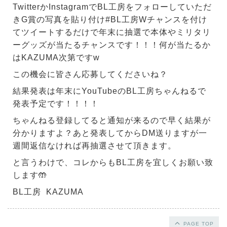
TwitterかInstagramでBL工房をフォローしていただ
きG賞の写真を貼り付け#BL工房Wチャンスを付け
てツイートするだけで年末に抽選で本体やミリタリ
ーグッズが当たるチャンスです！！！何が当たるか
はKAZUMA次第ですw
この機会に皆さん応募してくださいね？
結果発表は年末にYouTubeのBL工房ちゃんねるで
発表予定です！！！！
ちゃんねる登録してると通知が来るので早く結果が
分かりますよ？あと発表してからDM送りますが一
週間返信なければ再抽選させて頂きます。
と言うわけで、コレからもBL工房を宜しくお願い致
します🤲
BL工房 KAZUMA
PAGE TOP